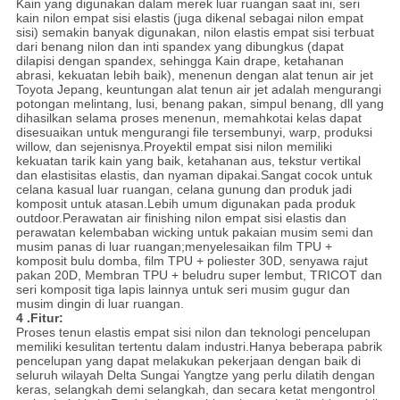
Kain yang digunakan dalam merek luar ruangan saat ini, seri
kain nilon empat sisi elastis (juga dikenal sebagai nilon empat
sisi) semakin banyak digunakan, nilon elastis empat sisi terbuat
dari benang nilon dan inti spandex yang dibungkus (dapat
dilapisi dengan spandex, sehingga Kain drape, ketahanan
abrasi, kekuatan lebih baik), menenun dengan alat tenun air jet
Toyota Jepang, keuntungan alat tenun air jet adalah mengurangi
potongan melintang, lusi, benang pakan, simpul benang, dll yang
dihasilkan selama proses menenun, memahkotai kelas dapat
disesuaikan untuk mengurangi file tersembunyi, warp, produksi
willow, dan sejenisnya.Proyektil empat sisi nilon memiliki
kekuatan tarik kain yang baik, ketahanan aus, tekstur vertikal
dan elastisitas elastis, dan nyaman dipakai.Sangat cocok untuk
celana kasual luar ruangan, celana gunung dan produk jadi
komposit untuk atasan.Lebih umum digunakan pada produk
outdoor.Perawatan air finishing nilon empat sisi elastis dan
perawatan kelembaban wicking untuk pakaian musim semi dan
musim panas di luar ruangan;menyelesaikan film TPU +
komposit bulu domba, film TPU + poliester 30D, senyawa rajut
pakan 20D, Membran TPU + beludru super lembut, TRICOT dan
seri komposit tiga lapis lainnya untuk seri musim gugur dan
musim dingin di luar ruangan.
4 .Fitur:
Proses tenun elastis empat sisi nilon dan teknologi pencelupan
memiliki kesulitan tertentu dalam industri.Hanya beberapa pabrik
pencelupan yang dapat melakukan pekerjaan dengan baik di
seluruh wilayah Delta Sungai Yangtze yang perlu dilatih dengan
keras, selangkah demi selangkah, dan secara ketat mengontrol