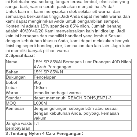
ini.Ketebalannya sedang, tangan terasa lembut, elastisitas yang
sangat baik, warna cerah, pasti akan menjadi hati Anda!
Untuk kain ini, kami menyiapkan stok sekitar 59 warna, dan
semuanya berkualitas tinggi.Jadi Anda dapat memilih warna dan
kami dapat mengirimkan Anda untuk pengambilan sampel.
Konten ini adalah 15% spandeks 85% nilon. Jumlah benang
adalah 40/20*40/20.Kami menyelesaikan kain ini dicelup. Jadi
kain ini bernapas dan memiliki handfeel yang lembut.Sesuai
dengan kebutuhan khusus Anda, kami dapat melakukan banyak
finishing seperti bonding, cire, lamination dan lain-lain. Juga kain
ini memiliki banyak pilihan warna.
2 .Spesifikasi:
Nama
15% SP 85%N Bernapas Luar Ruangan 40D Nilon
4 Arah Peregangan
Bahan
15% SP 85% N
Dukungan
Pencelupan
Bobot
90g
Lebar
150cm
Warna
tersedia berbagai warna
Standar
dapat memenuhi REACH,ROHS,EN71-3
MOQ
1000M
Kemasan
dengan gulungan sebagai 50m atau sesuai
dengan kebutuhan Anda, polybag, kemasan
vakum
Jangka waktu
T/T
pembayaran
3 .Tentang Nylon 4 Cara Peregangan: