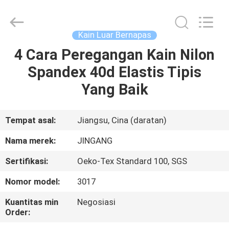
Suzhou
Jingang
Textile
Co.,Ltd.
All
Kain Luar Bernapas
Rights
Reserved.
4 Cara Peregangan Kain Nilon
RUMAH
Spandex 40d Elastis Tipis
PRODUK
Yang Baik
TENTANG
Tempat asal:
Jiangsu, Cina (daratan)
KAMI
Nama merek:
JINGANG
Sertifikasi:
Oeko-Tex Standard 100, SGS
TUR
Nomor model:
3017
PABRIK
Kuantitas min
Negosiasi
Order:
KONTROL