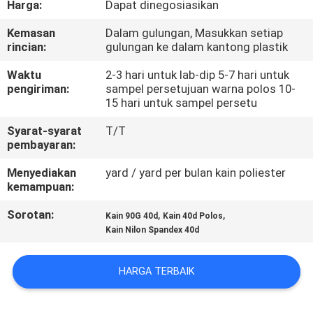
Harga:
Dapat dinegosiasikan
KUALITAS
Kemasan
Dalam gulungan, Masukkan setiap
rincian:
gulungan ke dalam kantong plastik
HUBUNGI
KAMI
Waktu
2-3 hari untuk lab-dip 5-7 hari untuk
pengiriman:
sampel persetujuan warna polos 10-
15 hari untuk sampel persetu
BERITA
Syarat-syarat
T/T
pembayaran:
KASUS
Menyediakan
yard / yard per bulan kain poliester
kemampuan:
COMPANY
Sorotan:
,
,
Kain 90G 40d
Kain 40d Polos
Kain Nilon Spandex 40d
NEWS
HARGA TERBAIK
SITEMAP