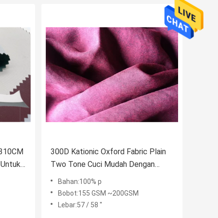
r 310CM
300D Kationic Oxford Fabric Plain
 Untuk
Two Tone Cuci Mudah Dengan
Permeabilitas Udara Yang Baik
Bahan:100% p
Bobot:155 GSM ~200GSM
Lebar:57 / 58 ''