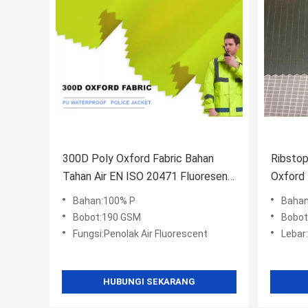
300D Poly Oxford Fabric Bahan
Ribstop
Tahan Air EN ISO 20471 Fluoresensi
Oxford 
PU Milky Coated 3000MM
TPU Me
Bahan:100% P
Bahan
Bobot:190 GSM
Bobot
Fungsi:Penolak Air Fluorescent
Lebar:
HUBUNGI SEKARANG