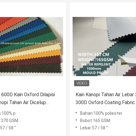
600D Kain Oxford Dilapisi
Kain Kanopi Tahan Air Leba
nopi Tahan Air Dicelup
300D Oxford Coating Fabric
Anti-Air Mata UV-Bukti
Outdoor Flysheet Camping
:100% p
Bahan:100% poliester
Tenda Luar Ruangan
:370 GSM
Bobot:165 GSM
57 / 58 ''
Lebar:57 / 58 ''