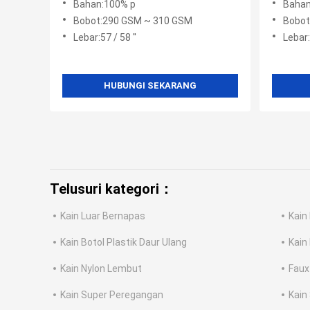
Bahan:100% p
Bahan
Bobot:290 GSM ~ 310 GSM
Bobo
Lebar:57 / 58 ''
Lebar:
HUBUNGI SEKARANG
Telusuri kategori：
Kain Luar Bernapas
Kain
Kain Botol Plastik Daur Ulang
Kain
Kain Nylon Lembut
Faux
Kain Super Peregangan
Kain