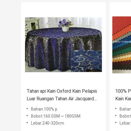
Tahan api Kain Oxford Kain Pelapis
100% P 
Luar Ruangan Tahan Air Jacquard
Kain Ka
Lebar Lebar Untuk Taplak Meja
Benang 
Bahan:100% p
Bahan
Untuk 
Bobot:160 GSM ~ 180GSM
Bobot
Lebar:240-320cm
Lebar: