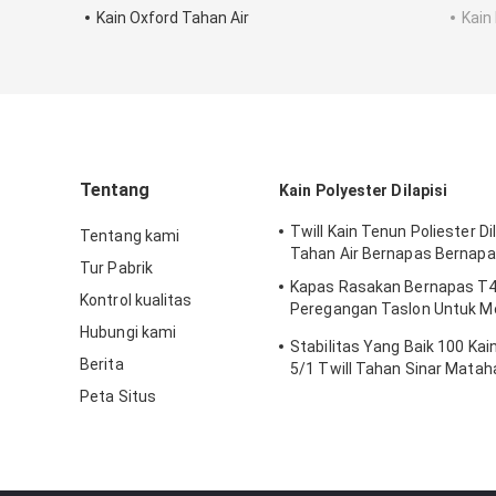
Kain Oxford Tahan Air
Kain
Tentang
Kain Polyester Dilapisi
Twill Kain Tenun Poliester Dil
Tentang kami
Tahan Air Bernapas Bernap
Tur Pabrik
Kapas Rasakan Bernapas T4
Kontrol kualitas
Peregangan Taslon Untuk 
Jaket Dan Olahraga
Hubungi kami
Stabilitas Yang Baik 100 Kai
Berita
5/1 Twill Tahan Sinar Matah
Efek Memori
Peta Situs