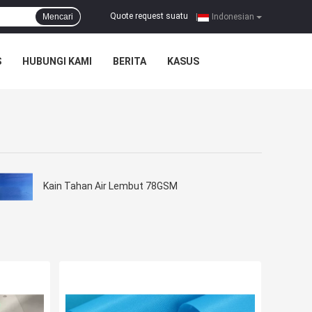
Quote request suatu
Mencari
|
Indonesian
S
HUBUNGI KAMI
BERITA
KASUS
Kain Tahan Air Lembut 78GSM