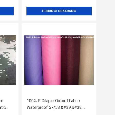
HUBUNGI SEKARANG
rd
100% P Dilapisi Oxford Fabric
atic
Waterproof 57/58 &#39;&#39;
Gaya Jacquard Untuk Tenda Luar