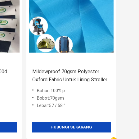
600d
Mildewproof 70gsm Polyester
Oxford Fabric Untuk Lining Stroller
Carrier Tent
Bahan:100% p
Bobot:70gsm
Lebar:57 / 58 ''
HUBUNGI SEKARANG