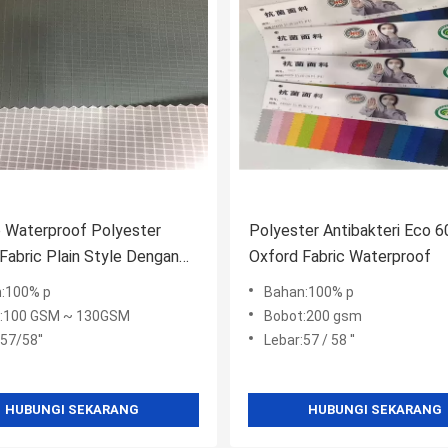
 Waterproof Polyester
Polyester Antibakteri Eco 
Fabric Plain Style Dengan
Oxford Fabric Waterproof
mbran Putih
:100% p
Bahan:100% p
:100 GSM ~ 130GSM
Bobot:200 gsm
57/58''
Lebar:57 / 58 ''
HUBUNGI SEKARANG
HUBUNGI SEKARANG