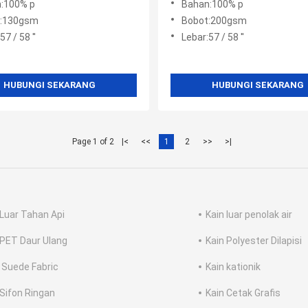
:100% p
Bahan:100% p
t:130gsm
Bobot:200gsm
57 / 58 ''
Lebar:57 / 58 ''
HUBUNGI SEKARANG
HUBUNGI SEKARANG
Page 1 of 2
|<
<<
1
2
>>
>|
 Luar Tahan Api
Kain luar penolak air
 PET Daur Ulang
Kain Polyester Dilapisi
 Suede Fabric
Kain kationik
 Sifon Ringan
Kain Cetak Grafis