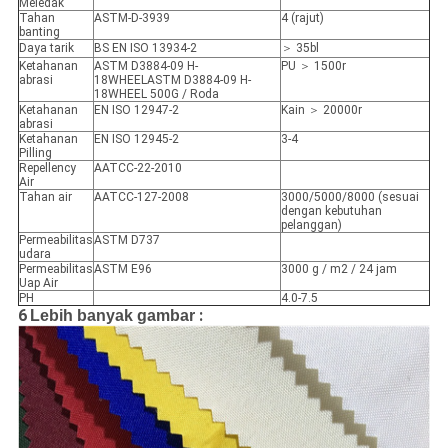
Meledak
Tahan
ASTM-D-3939
4 (rajut)
banting
Daya tarik
BS EN ISO 13934-2
＞ 35bl
Ketahanan
ASTM D3884-09 H-
PU ＞ 1500r
abrasi
18WHEELASTM D3884-09 H-
18WHEEL 500G / Roda
Ketahanan
EN ISO 12947-2
Kain ＞ 20000r
abrasi
Ketahanan
EN ISO 12945-2
3-4
Pilling
Repellency
AATCC-22-2010
Air
Tahan air
AATCC-127-2008
3000/5000/8000 (sesuai
dengan kebutuhan
pelanggan)
Permeabilitas
ASTM D737
udara
Permeabilitas
ASTM E96
3000 g / m2 / 24 jam
Uap Air
PH
4.0-7.5
6
:
Lebih banyak gambar