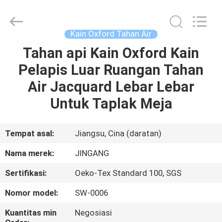
Suzhou
Jingang
Textile
Co.,Ltd.
All
Kain Oxford Tahan Air
Rights
Reserved.
Tahan api Kain Oxford Kain
RUMAH
Pelapis Luar Ruangan Tahan
PRODUK
Air Jacquard Lebar Lebar
Untuk Taplak Meja
TENTANG
KAMI
Tempat asal:
Jiangsu, Cina (daratan)
Nama merek:
JINGANG
TUR
Sertifikasi:
Oeko-Tex Standard 100, SGS
PABRIK
Nomor model:
SW-0006
KONTROL
Kuantitas min
Negosiasi