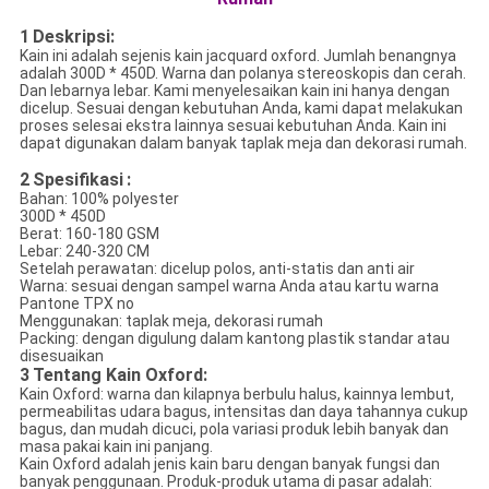
1
Deskripsi:
Kain ini adalah sejenis kain jacquard oxford. Jumlah benangnya
adalah 300D * 450D. Warna dan polanya stereoskopis dan cerah.
Dan lebarnya lebar. Kami menyelesaikan kain ini hanya dengan
dicelup. Sesuai dengan kebutuhan Anda, kami dapat melakukan
proses selesai ekstra lainnya sesuai kebutuhan Anda. Kain ini
dapat digunakan dalam banyak taplak meja dan dekorasi rumah.
2
Spesifikasi
:
Bahan: 100% polyester
300D * 450D
Berat: 160-180 GSM
Lebar: 240-320 CM
Setelah perawatan: dicelup polos, anti-statis dan anti air
Warna: sesuai dengan sampel warna Anda atau kartu warna
Pantone TPX no
Menggunakan: taplak meja, dekorasi rumah
Packing: dengan digulung dalam kantong plastik standar atau
disesuaikan
3
Tentang Kain Oxford:
Kain Oxford: warna dan kilapnya berbulu halus, kainnya lembut,
permeabilitas udara bagus, intensitas dan daya tahannya cukup
bagus, dan mudah dicuci, pola variasi produk lebih banyak dan
masa pakai kain ini panjang.
Kain Oxford adalah jenis kain baru dengan banyak fungsi dan
banyak penggunaan. Produk-produk utama di pasar adalah: