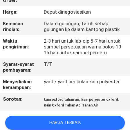
Order:
KUALITAS
Harga:
Dapat dinegosiasikan
HUBUNGI
Kemasan
Dalam gulungan, Taruh setiap
rincian:
gulungan ke dalam kantong plastik
KAMI
Waktu
2-3 hari untuk lab-dip 5-7 hari untuk
pengiriman:
sampel persetujuan warna polos 10-
BERITA
15 hari untuk sampel persetu
Syarat-syarat
T/T
KASUS
pembayaran:
Menyediakan
yard / yard per bulan kain polyester
COMPANY
kemampuan:
NEWS
Sorotan:
,
,
kain oxford tahan air
kain polyester oxford
Kain Oxford Tahan Api Tahan Air
SITEMAP
HARGA TERBAIK