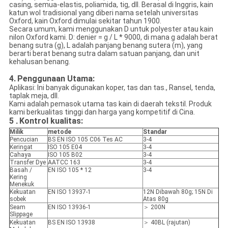
casing, semua-elastis, poliamida, tig, dll. Berasal di Inggris, kain
katun wol tradisional yang diberi nama setelah universitas
Oxford, kain Oxford dimulai sekitar tahun 1900.
Secara umum, kami menggunakan D untuk polyester atau kain
nilon Oxford kami. D: denier = g / L * 9000, di mana g adalah berat
benang sutra (g), L adalah panjang benang sutera (m), yang
berarti berat benang sutra dalam satuan panjang, dan unit
kehalusan benang.
4.
Penggunaan Utama:
Aplikasi: Ini banyak digunakan koper, tas dan tas., Ransel, tenda,
taplak meja, dll.
Kami adalah pemasok utama tas kain di daerah tekstil. Produk
kami berkualitas tinggi dan harga yang kompetitif di Cina.
5
Kontrol kualitas:
.
Milik
metode
Standar
Pencucian
BS EN ISO 105 C06 Tes AC
3-4
Keringat
ISO 105 E04
3-4
Cahaya
ISO 105 B02
3-4
Transfer Dye
AATCC 163
3-4
Basah /
EN ISO 105 * 12
3-4
Kering
Menekuk
Kekuatan
EN ISO 13937-1
12N Dibawah 80g; 15N Di
sobek
Atas 80g
Seam
EN ISO 13936-1
＞ 200N
Slippage
Kekuatan
BS EN ISO 13938
＞ 40BL (rajutan)