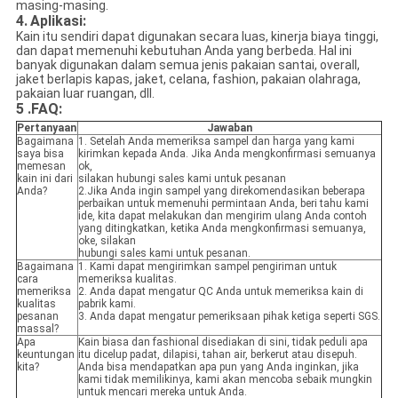
masing-masing.
4.
Aplikasi:
Kain itu sendiri dapat digunakan secara luas, kinerja biaya tinggi,
dan dapat memenuhi kebutuhan Anda yang berbeda. Hal ini
banyak digunakan dalam semua jenis pakaian santai, overall,
jaket berlapis kapas, jaket, celana, fashion, pakaian olahraga,
pakaian luar ruangan, dll.
5 .FAQ:
Pertanyaan
Jawaban
Bagaimana
1. Setelah Anda memeriksa sampel dan harga yang kami
saya bisa
kirimkan kepada Anda. Jika Anda mengkonfirmasi semuanya
memesan
ok,
kain ini dari
silakan hubungi sales kami untuk pesanan
Anda?
2.Jika Anda ingin sampel yang direkomendasikan beberapa
perbaikan untuk memenuhi permintaan Anda, beri tahu kami
ide, kita dapat melakukan dan mengirim ulang Anda contoh
yang ditingkatkan, ketika Anda mengkonfirmasi semuanya,
oke, silakan
hubungi sales kami untuk pesanan.
Bagaimana
1. Kami dapat mengirimkan sampel pengiriman untuk
cara
memeriksa kualitas.
memeriksa
2. Anda dapat mengatur QC Anda untuk memeriksa kain di
kualitas
pabrik kami.
pesanan
3. Anda dapat mengatur pemeriksaan pihak ketiga seperti SGS.
massal?
Apa
Kain biasa dan fashional disediakan di sini, tidak peduli apa
keuntungan
itu dicelup padat, dilapisi, tahan air, berkerut atau disepuh.
kita?
Anda bisa mendapatkan apa pun yang Anda inginkan, jika
kami tidak memilikinya, kami akan mencoba sebaik mungkin
untuk mencari mereka untuk Anda.