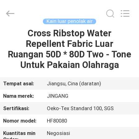
Suzhou
Jingang
Textile
Co.,Ltd.
All
Kain luar penolak air
Rights
Reserved.
Cross Ribstop Water
RUMAH
Repellent Fabric Luar
PRODUK
Ruangan 50D * 80D Two - Tone
Untuk Pakaian Olahraga
TENTANG
KAMI
Tempat asal:
Jiangsu, Cina (daratan)
Nama merek:
JINGANG
TUR
Sertifikasi:
Oeko-Tex Standard 100, SGS
PABRIK
Nomor model:
HF80080
KONTROL
Kuantitas min
Negosiasi