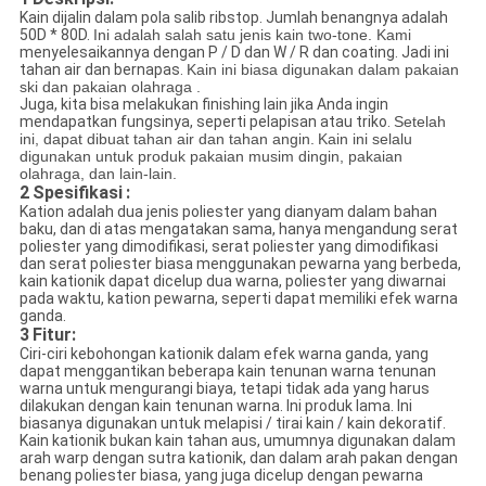
Kain dijalin dalam pola salib ribstop. Jumlah benangnya adalah
50D * 80D.
Ini adalah salah satu jenis kain two-tone. Kami
menyelesaikannya dengan P / D dan W / R dan coating. Jadi ini
tahan air dan bernapas.
Kain ini biasa digunakan dalam pakaian
ski dan pakaian olahraga
.
Juga, kita bisa melakukan finishing lain jika Anda ingin
mendapatkan fungsinya, seperti pelapisan atau triko.
Setelah
ini, dapat dibuat tahan air dan tahan angin.
Kain ini selalu
digunakan untuk produk pakaian musim dingin, pakaian
olahraga, dan lain-lain.
2
Spesifikasi
:
Kation adalah dua jenis poliester yang dianyam dalam bahan
baku, dan di atas mengatakan sama, hanya mengandung serat
poliester yang dimodifikasi, serat poliester yang dimodifikasi
dan serat poliester biasa menggunakan pewarna yang berbeda,
kain kationik dapat dicelup dua warna, poliester yang diwarnai
pada waktu, kation pewarna, seperti dapat memiliki efek warna
ganda.
3
Fitur:
Ciri-ciri kebohongan kationik dalam efek warna ganda, yang
dapat menggantikan beberapa kain tenunan warna tenunan
warna untuk mengurangi biaya, tetapi tidak ada yang harus
dilakukan dengan kain tenunan warna. Ini produk lama. Ini
biasanya digunakan untuk melapisi / tirai kain / kain dekoratif.
Kain kationik bukan kain tahan aus, umumnya digunakan dalam
arah warp dengan sutra kationik, dan dalam arah pakan dengan
benang poliester biasa, yang juga dicelup dengan pewarna