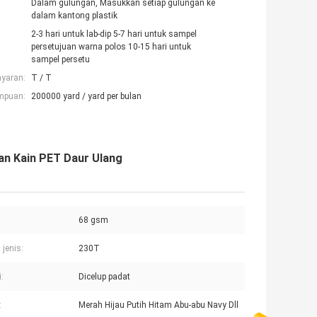
Dalam gulungan, Masukkan setiap gulungan ke
dalam kantong plastik
2-3 hari untuk lab-dip 5-7 hari untuk sampel
persetujuan warna polos 10-15 hari untuk
sampel persetu
ayaran:
T / T
mpuan:
200000 yard / yard per bulan
san Kain PET Daur Ulang
68 gsm
jenis:
230T
:
Dicelup padat
:
Merah Hijau Putih Hitam Abu-abu Navy Dll