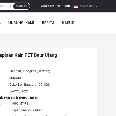
Quote request suatu
Mencari
|
Indonesian
S
HUBUNGI KAMI
BERITA
KASUS
Lapisan Kain PET Daur Ulang
Jiangsu, Tiongkok (Daratan)
JINGANG
Oeko-Tex Standard 100, SGS
JA-YC201021
mbayaran & pengiriman:
:
1000 MTRS
Dapat dinegosiasikan