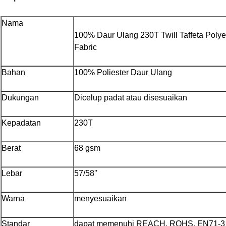
Nama
100% Daur Ulang 230T Twill Taffeta Polyes
Fabric
Bahan
100% Poliester Daur Ulang
Dukungan
Dicelup padat atau disesuaikan
Kepadatan
230T
Berat
68 gsm
Lebar
57/58''
Warna
menyesuaikan
Standar
dapat memenuhi REACH, ROHS, EN71-3