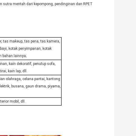
gan sutra mentah dari kepompong, pendinginan dan RPET
per, tas makeup, tas pena, tas kamera,
a bayi, kotak penyimpanan, kotak
 bahan lainnya;
nan, kain dekoratif, penutup sofa,
ai, kain lap, dll.
aian olahraga, celana pantai, kantong
a elektrik, busana, gaun drama, piyama,
erior mobil, dll.