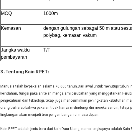
MOQ
1000m
Kemasan
dengan gulungan sebagai 50 m atau sesu
polybag, kemasan vakum
Jangka waktu
T/T
pembayaran
3 .Tentang Kain RPET:
Manusia telah berpakaian selama 70.000 tahun.Dari awal untuk menutupi tubuh
keindahan, fungsi pakaian telah mengalami perubahan yang menggetarkan.Perub
pengetahuan dan teknologi, tetapi juga mencerminkan peningkatan kebutuhan mas
orang berharap bahwa pakaian tidak hanya melindungi diri mereka sendiri, tetapi
lingkungan akan menjadi tren pengembangan di masa depan.
Kain RPET adalah jenis baru dari kain Daur Ulang, nama lengkapnya adalah Kain P