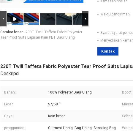
Kemasan rincian:
Waktu pengiriman:
Gambar besar :
230T Twill Taffeta Fabric Polyester
Syarat-syarat pemb
Tear Proof Suits Lapisan Kain PET Daur Ulang
Menyediakan kema
Kontak
230T Twill Taffeta Fabric Polyester Tear Proof Suits Lapi
Deskripsi
Bahan:
100% Polyester Daur Ulang
Bobot:
Lebar:
57/58 ''
Massa 
Gaya:
Kain kepar
Selesai
penggunaan:
Garment Linnig, Bag Lining, Shopping Bag
Warna