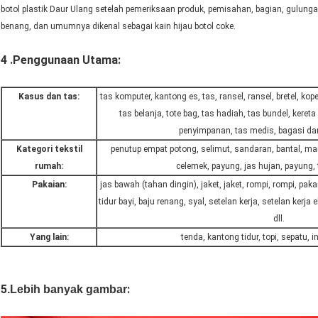
botol plastik Daur Ulang setelah pemeriksaan produk, pemisahan, bagian, gulun
benang, dan umumnya dikenal sebagai kain hijau botol coke.
4 .Penggunaan Utama:
Kasus dan tas:
tas komputer, kantong es, tas, ransel, ransel, bretel, ko
tas belanja, tote bag, tas hadiah, tas bundel, keret
penyimpanan, tas medis, bagasi dan
Kategori tekstil
penutup empat potong, selimut, sandaran, bantal, mai
rumah:
celemek, payung, jas hujan, payung, tir
Pakaian:
jas bawah (tahan dingin), jaket, jaket, rompi, rompi, pak
tidur bayi, baju renang, syal, setelan kerja, setelan kerj
dll.
Yang lain:
tenda, kantong tidur, topi, sepatu, int
5
:
.
Lebih banyak gambar