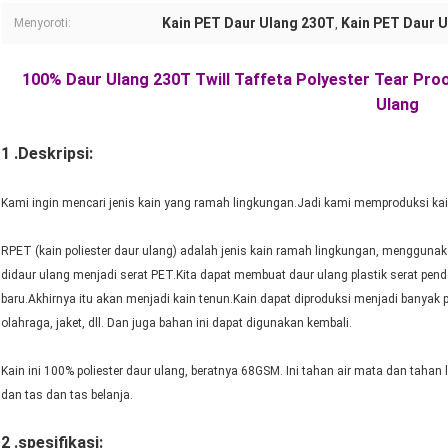
Kain PET Daur Ulang 230T
Kain PET Daur 
Menyoroti:
,
100% Daur Ulang 230T Twill Taffeta Polyester Tear Proo
Ulang
1 .Deskripsi:
Kami ingin mencari jenis kain yang ramah lingkungan.Jadi kami memproduksi kain p
RPET (kain poliester daur ulang) adalah jenis kain ramah lingkungan, mengguna
didaur ulang menjadi serat PET.Kita dapat membuat daur ulang plastik serat pen
baru.Akhirnya itu akan menjadi kain tenun.Kain dapat diproduksi menjadi banyak pr
olahraga, jaket, dll. Dan juga bahan ini dapat digunakan kembali.
Kain ini 100% poliester daur ulang, beratnya 68GSM. Ini tahan air mata dan tah
dan tas dan tas belanja.
2 .spesifikasi
: