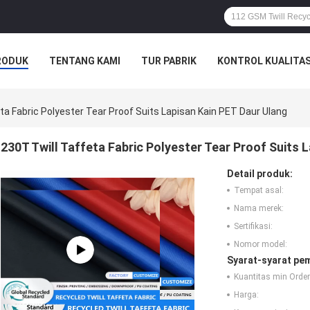
RODUK
TENTANG KAMI
TUR PABRIK
KONTROL KUALITA
SAHAAN
ta Fabric Polyester Tear Proof Suits Lapisan Kain PET Daur Ulang
230T Twill Taffeta Fabric Polyester Tear Proof Suits 
Detail produk:
Tempat asal:
Nama merek:
Sertifikasi:
Nomor model:
Syarat-syarat pe
Kuantitas min Order
Harga: