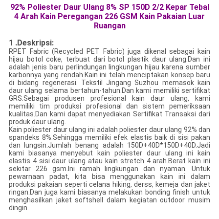
92% Poliester Daur Ulang 8% SP 150D 2/2 Kepar Tebal
4 Arah Kain Peregangan 226 GSM Kain Pakaian Luar
Ruangan
1 .Deskripsi:
RPET Fabric (Recycled PET Fabric) juga dikenal sebagai kain
hijau botol coke, terbuat dari botol plastik daur ulang.Dan ini
adalah jenis baru perlindungan lingkungan hijau karena sumber
karbonnya yang rendah.Kain ini telah menciptakan konsep baru
di bidang regenerasi. Tekstil Jingang Suzhou memasok kain
daur ulang selama bertahun-tahun.Dan kami memiliki sertifikat
GRS.Sebagai produsen profesional kain daur ulang, kami
memiliki tim produksi profesional dan sistem pemeriksaan
kualitas.Dan kami dapat menyediakan Sertifikat Transaksi dari
produk daur ulang.
Kain poliester daur ulang ini adalah poliester daur ulang 92% dan
spandeks 8%.Sehingga memiliki efek elastis baik di sisi pakan
dan lungsin.Jumlah benang adalah 150D+40D*150D+40D.Jadi
kami biasanya menyebut kain poliester daur ulang ini kain
elastis 4 sisi daur ulang atau kain stretch 4 arah.Berat kain ini
sekitar 226 gsm.Ini ramah lingkungan dan nyaman. Untuk
pewarnaan padat, kita bisa menggunakan kain ini dalam
produksi pakaian seperti celana hiking, derss, kemeja dan jaket
ringan.Dan juga kami biasanya melakukan bonding finish untuk
menghasilkan jaket softshell dalam kegiatan outdoor musim
dingin.