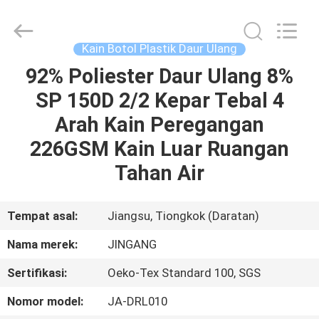
Suzhou
Jingang
Textile
Co.,Ltd.
All
Kain Botol Plastik Daur Ulang
Rights
Reserved.
92% Poliester Daur Ulang 8%
RUMAH
SP 150D 2/2 Kepar Tebal 4
PRODUK
Arah Kain Peregangan
226GSM Kain Luar Ruangan
TENTANG
Tahan Air
KAMI
Tempat asal:
Jiangsu, Tiongkok (Daratan)
TUR
Nama merek:
JINGANG
PABRIK
Sertifikasi:
Oeko-Tex Standard 100, SGS
KONTROL
Nomor model:
JA-DRL010