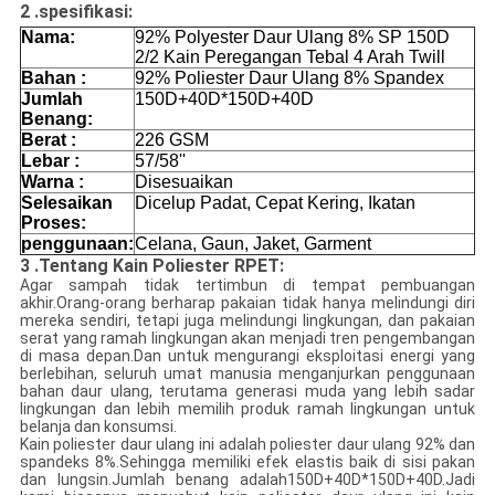
2 .spesifikasi
:
Nama:
92% Polyester Daur Ulang 8% SP 150D
2/2 Kain Peregangan Tebal 4 Arah Twill
Bahan :
92% Poliester Daur Ulang 8% Spandex
Jumlah
150D+40D*150D+40D
Benang:
Berat :
226 GSM
Lebar :
57/58''
Warna :
Disesuaikan
Selesaikan
Dicelup Padat, Cepat Kering, Ikatan
Proses:
penggunaan:
Celana, Gaun, Jaket, Garment
3 .Tentang Kain Poliester RPET:
Agar sampah tidak tertimbun di tempat pembuangan
akhir.Orang-orang berharap pakaian tidak hanya melindungi diri
mereka sendiri, tetapi juga melindungi lingkungan, dan pakaian
serat yang ramah lingkungan akan menjadi tren pengembangan
di masa depan.Dan untuk mengurangi eksploitasi energi yang
berlebihan, seluruh umat manusia menganjurkan penggunaan
bahan daur ulang, terutama generasi muda yang lebih sadar
lingkungan dan lebih memilih produk ramah lingkungan untuk
belanja dan konsumsi.
Kain poliester daur ulang ini adalah poliester daur ulang 92% dan
spandeks 8%.Sehingga memiliki efek elastis baik di sisi pakan
dan lungsin.Jumlah benang adalah
150D+40D*150D+40D
.Jadi