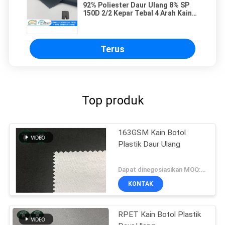
92% Poliester Daur Ulang 8% SP
150D 2/2 Kepar Tebal 4 Arah Kain
Peregangan 226GSM Kain Luar
Ruangan Tahan Air
Terus
Top produk
163GSM Kain Botol
Plastik Daur Ulang
Dapat dinegosiasikan MOQ:Negosiasi
KONTAK
RPET Kain Botol Plastik