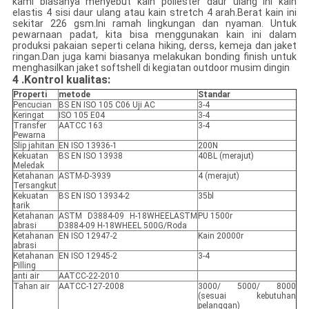
kami biasanya menyebut kain poliester daur ulang ini kain
elastis 4 sisi daur ulang atau kain stretch 4 arah.Berat kain ini
sekitar 226 gsm.Ini ramah lingkungan dan nyaman. Untuk
pewarnaan padat, kita bisa menggunakan kain ini dalam
produksi pakaian seperti celana hiking, derss, kemeja dan jaket
ringan.Dan juga kami biasanya melakukan bonding finish untuk
menghasilkan jaket softshell di kegiatan outdoor musim dingin
4
.Kontrol kualitas:
Properti
metode
Standar
Pencucian
BS EN ISO 105 C06 Uji AC
3-4
Keringat
ISO 105 E04
3-4
Transfer
AATCC 163
3-4
Pewarna
Slip jahitan
EN ISO 13936-1
200N
Kekuatan
BS EN ISO 13938
40BL (merajut)
Meledak
Ketahanan
ASTM-D-3939
4 (merajut)
Tersangkut
Kekuatan
BS EN ISO 13934-2
35bl
tarik
Ketahanan
ASTM D3884-09 H-18WHEELASTM
PU 1500r
abrasi
D3884-09 H-18WHEEL 500G/Roda
Ketahanan
EN ISO 12947-2
Kain 20000r
abrasi
Ketahanan
EN ISO 12945-2
3-4
Pilling
anti air
AATCC-22-2010
Tahan air
AATCC-127-2008
3000/ 5000/ 8000
(sesuai kebutuhan
pelanggan)