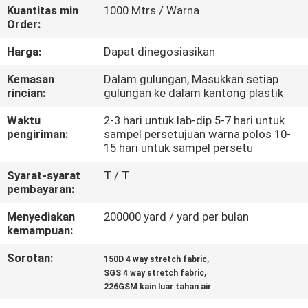
KUALITAS
Kuantitas min
1000 Mtrs / Warna
Order:
HUBUNGI
Harga:
Dapat dinegosiasikan
KAMI
Kemasan
Dalam gulungan, Masukkan setiap
rincian:
gulungan ke dalam kantong plastik
BERITA
Waktu
2-3 hari untuk lab-dip 5-7 hari untuk
pengiriman:
sampel persetujuan warna polos 10-
15 hari untuk sampel persetu
KASUS
Syarat-syarat
T / T
pembayaran:
COMPANY
Menyediakan
200000 yard / yard per bulan
NEWS
kemampuan:
Sorotan:
,
150D 4 way stretch fabric
,
SITEMAP
SGS 4 way stretch fabric
226GSM kain luar tahan air