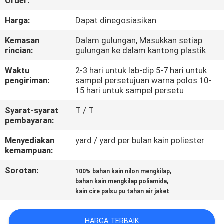
Order:
KUALITAS
Harga:
Dapat dinegosiasikan
HUBUNGI
Kemasan
Dalam gulungan, Masukkan setiap
rincian:
gulungan ke dalam kantong plastik
KAMI
Waktu
2-3 hari untuk lab-dip 5-7 hari untuk
pengiriman:
sampel persetujuan warna polos 10-
BERITA
15 hari untuk sampel persetu
Syarat-syarat
T / T
KASUS
pembayaran:
Menyediakan
yard / yard per bulan kain poliester
COMPANY
kemampuan:
NEWS
Sorotan:
,
100% bahan kain nilon mengkilap
,
bahan kain mengkilap poliamida
kain cire palsu pu tahan air jaket
SITEMAP
HARGA TERBAIK