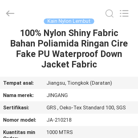
Suzhou
Jingang
Textile
Co.,Ltd.
All
Kain Nylon Lembut
Rights
Reserved.
100% Nylon Shiny Fabric
RUMAH
Bahan Poliamida Ringan Cire
PRODUK
Fake PU Waterproof Down
Jacket Fabric
TENTANG
KAMI
Tempat asal:
Jiangsu, Tiongkok (Daratan)
Nama merek:
JINGANG
TUR
Sertifikasi:
GRS , Oeko-Tex Standard 100, SGS
PABRIK
Nomor model:
JA-210218
KONTROL
Kuantitas min
1000 MTRS