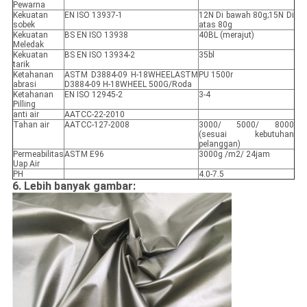
Pewarna
Kekuatan
EN ISO 13937-1
12N Di bawah 80g;15N Di
sobek
atas 80g
Kekuatan
BS EN ISO 13938
40BL (merajut)
Meledak
Kekuatan
BS EN ISO 13934-2
35bl
tarik
Ketahanan
ASTM D3884-09 H-18WHEELASTM
PU 1500r
abrasi
D3884-09 H-18WHEEL 500G/Roda
Ketahanan
EN ISO 12945-2
3-4
Pilling
anti air
AATCC-22-2010
Tahan air
AATCC-127-2008
3000/ 5000/ 8000
(sesuai kebutuhan
pelanggan)
Permeabilitas
ASTM E96
3000g /m2/ 24jam
Uap Air
PH
4.0-7.5
6. Lebih banyak gambar: