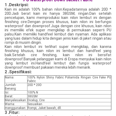
1 .Deskripsi:
Kain ini adalah 100% bahan nilon.Kepadatannya adalah 20D *
20D.Jadi berat kain ini hanya 38GSM, ringan.Dan setelah
pencelupan, kami memproduksi kain nilon lembut ini dengan
finishing cire.Dengan proses khusus, kain nilon ini berfungsi
waterproof dan downproof.Juga dengan cire khusus, kain nilon
ini memiliki efek super mengkilap di permukaan seperti PU
palsu.Kain memiliki handfeel lembut dan nyaman. Ada aplikasi
yang luas dalam hidup kita dengan jenis kain di jaket ringan atau
rompi di musim dingin.
Kain nilon lembut ini terlihat super mengkilap, dan karena
finishing khusus, kain nilon ini lembut dan handfeel yang
baik.Setelah cire finishing, kain nilon ini bersifat
downproof.Banyak pelanggan kami di Eropa menyukai kain nilon
yang lembut ini.Handfeel lembut dan fungsi waterproof
downproof membuat pakaian mereka lebih menarik.
2 .Spesifikasi:
Nama:
100% Nylon Shiny Fabric Poliamida Ringan Cire Fake PU
Fabric
Jumlah
20D * 20D
Benang:
Isi:
100% N
Berat:
38GSM
Menyelesaikan:
Dicelup, Cire
Warna:
Sesuaikan
menggunakan:
Rompi, Jaket bawah, dll.
3 .Fitur: