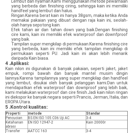
Lembut dan nyaman.Kami menggunakan metode pewarnaan
yang berbeda dan finishing ciring, sehingga kain ini memiliki
handfeel yang lembut dan halus.
Ringan.Karena berat kain ini hanya 38gsm, maka ketika Anda
memakai pakaian yang dibuat dengan raja kain ini, seolah-
olah hanya sepotong kain.
Efek tahan air dan tahan down yang baik.Dengan finishing
cire kami, kain ini memiliki efek waterproof dan downfproof
yang baik.
Tampilan super mengkilap di permukaan.Karena finishing cire
yang berbeda, kain ini memiliki efek tampilan mengkilap di
permukaan seperti PU. Jadi kain ini akan lebih menarik
daripada Kain biasa.
4 .Aplikasi:
Kain nilon ini digunakan di banyak pakaian, seperti jaket, jaket
empuk, rompi bawah dan banyak mantel musim dingin
lainnya.Karena tampilannya yang super mengkilap dan handfeel
yang lembut, disukai oleh banyak pelanggan kami.Dan untuk
mendapatkan efek waterproof dan downproof yang lebih baik,
kami melakukan waterproof dan cire finish.Jadi kain nilon ringan
ini diekspor ke banyak negara seperti Prancis, Jerman, Italia, dan
EROPA Utara.
5
.Kontrol kualitas
:
Properti
metode
Standar
Pencucian
BS EN ISO 105 C06 Uji AC
3-4
Ketahanan
EN ISO 12947-2
Kain 20000r
abrasi
Transfer
AATCC 163
3-4