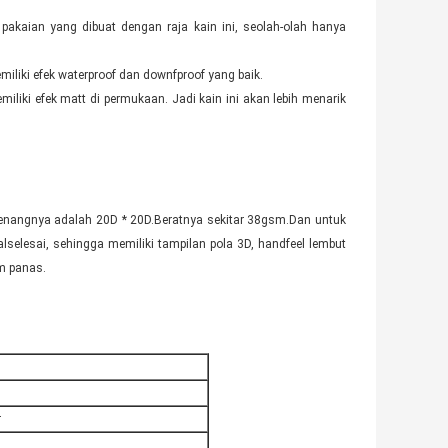
akaian yang dibuat dengan raja kain ini, seolah-olah hanya
emiliki efek waterproof dan downfproof yang baik.
liki efek matt di permukaan. Jadi kain ini akan lebih menarik
enangnya adalah 20D * 20D.Beratnya sekitar 38gsm.Dan untuk
al
selesai, sehingga memiliki tampilan pola 3D, handfeel lembut
im panas
.
r