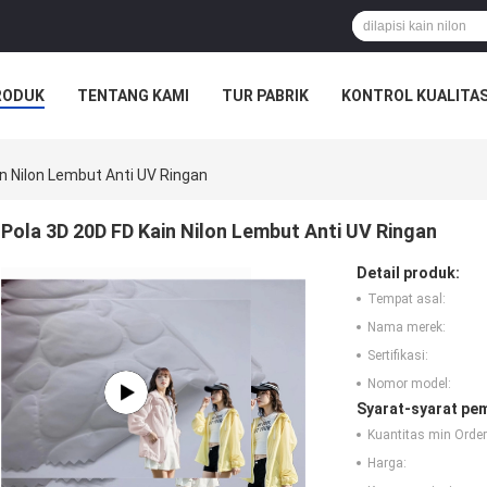
RODUK
TENTANG KAMI
TUR PABRIK
KONTROL KUALITA
SAHAAN
in Nilon Lembut Anti UV Ringan
Pola 3D 20D FD Kain Nilon Lembut Anti UV Ringan
Detail produk:
Tempat asal:
Nama merek:
Sertifikasi:
Nomor model:
Syarat-syarat pe
Kuantitas min Order
Harga: