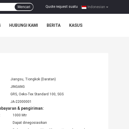
Quote request suatu
Mencari
|
Indonesian
S
HUBUNGI KAMI
BERITA
KASUS
Jiangsu, Tiongkok (Daratan)
JINGANG
GRS, Oeko-Tex Standard 100, SGS
JA-22000001
mbayaran & pengiriman:
:
1000 Mtr
Dapat dinegosiasikan