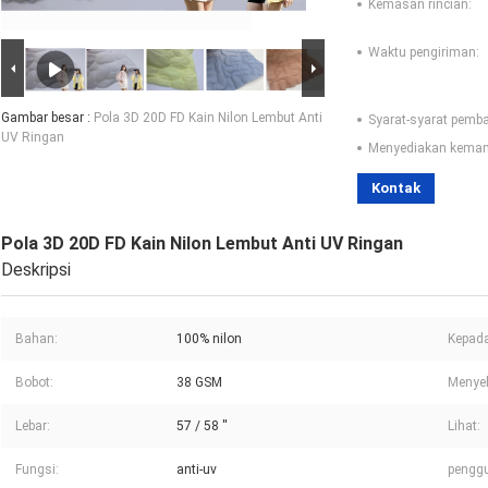
Kemasan rincian:
Waktu pengiriman:
Gambar besar :
Pola 3D 20D FD Kain Nilon Lembut Anti
Syarat-syarat pemb
UV Ringan
Menyediakan kema
Kontak
Pola 3D 20D FD Kain Nilon Lembut Anti UV Ringan
Deskripsi
Bahan:
100% nilon
Kepada
Bobot:
38 GSM
Menyel
Lebar:
57 / 58 ''
Lihat:
Fungsi:
anti-uv
pengg