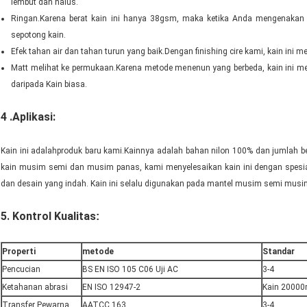
lembut dan halus.
Ringan.Karena berat kain ini hanya 38gsm, maka ketika Anda mengenakan p
sepotong kain.
Efek tahan air dan tahan turun yang baik.Dengan finishing cire kami, kain ini m
Matt melihat ke permukaan.Karena metode menenun yang berbeda, kain ini memi
daripada Kain biasa.
4 .Aplikasi:
Kain ini adalah
produk baru kami.Kainnya adalah bahan nilon 100% dan jumlah b
kain musim semi dan musim panas, kami menyelesaikan kain ini dengan spesi
dan desain yang indah. Kain ini selalu digunakan pada mantel musim semi mus
5. Kontrol Kualitas
:
Properti
metode
Standar
Pencucian
BS EN ISO 105 C06 Uji AC
3-4
Ketahanan abrasi
EN ISO 12947-2
Kain 20000
Transfer Pewarna
AATCC 163
3-4