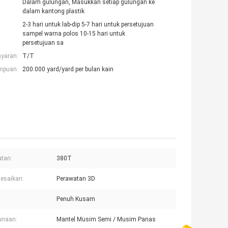
Dalam gulungan, Masukkan setiap gulungan ke
dalam kantong plastik
2-3 hari untuk lab-dip 5-7 hari untuk persetujuan
sampel warna polos 10-15 hari untuk
persetujuan sa
ayaran:
T/T
mpuan:
200.000 yard/yard per bulan kain
tan:
380T
esaikan:
Perawatan 3D
Penuh Kusam
unaan:
Mantel Musim Semi / Musim Panas