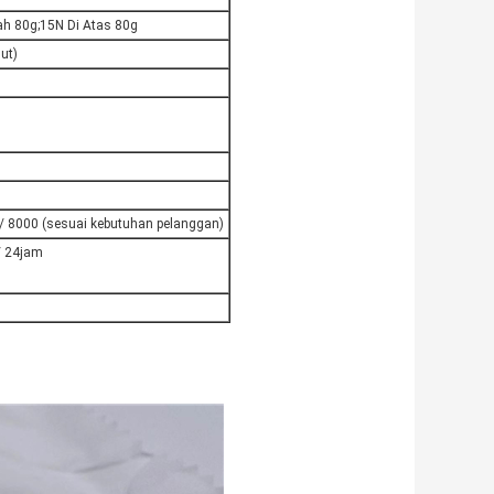
ah 80g;15N Di Atas 80g
ut)
/ 8000 (sesuai kebutuhan pelanggan)
 24jam