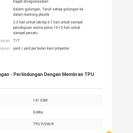
Dapat dinegosiasikan
Dalam gulungan, Taruh setiap gulungan ke
dalam kantong plastik
2-3 hari untuk lab-dip 5-7 hari untuk sampel
persetujuan warna polos 10-15 hari untuk
sampel persetu
ayaran:
T/T
mpuan:
yard / yard per bulan kain polyester
ungan - Perlindungan Dengan Membran TPU
141 GSM
Dobby
:
TPU P/DW/R