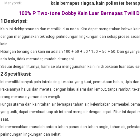
kain bernapas ringan
kain poliester berna
Menyoroti:
,
100% P Two-tone Dobby Kain Luar Bernapas Twil
1
Deskripsi:
Kain ini dobby tenunan dan memiliki dua nada. Kita dapat mengatakan bahwa kain 
dengan menggunakan teknologi perlindungan lingkungan dan setiap proses secara 
kain.
Hitungan benang dari kain ini adalah 100 + 50 + 50 * 150 + 50 + 50. Dan gayanya 
ada bola, tidak memudar, mudah ditangani.
Sesuai dengan fiturnya, kami selalu menggunakan kain ini di pakaian luar atau ea
2
Spesifikasi:
Ini memiliki banyak poin interlacing, tekstur yang kuat, permukaan halus, tipis da
Pakaiannya halus dan merata, dengan kilau alami dan lembut, tanpa rambut, tekst
orang merasa nyaman dan energik.
Fungsi utama dari kain tahan air bernapas tahan air, kelembaban permeabel, berna
yang unik, dapat membuat uap air internal mengalir dengan cepat. Fitur ini dapa
saat.
Ini memecahkan masalah antara tahan panas dan tahan angin, tahan air, pelestar
perlindungan lingkungan dan sehat.