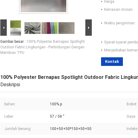
Harga:
Kemasan rincian:
Waktu pengiriman:
Gambar besar :
100% Polyester Bernapas Spotlight
Syarat-syarat pemb
Outdoor Fabric Lingkungan - Perlindungan Dengan
Menyediakan kema
Membran TPU
Kontak
100% Polyester Bernapas Spotlight Outdoor Fabric Lingk
Deskripsi
bahan:
100% p
Bobot:
Lebar:
57 / 58 ''
Gaya:
Jumlah benang:
100+50+50*150+50+50
Indeks