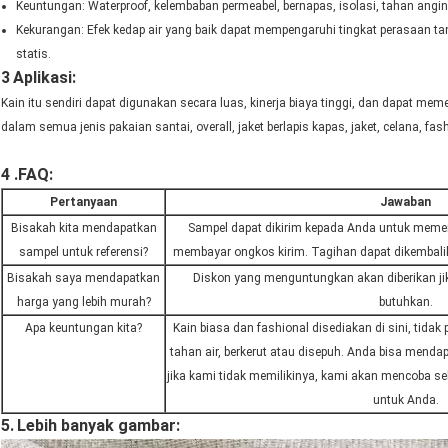
Keuntungan: Waterproof, kelembaban permeabel, bernapas, isolasi, tahan angi
Kekurangan: Efek kedap air yang baik dapat mempengaruhi tingkat perasaan ta
statis.
3
Aplikasi:
Kain itu sendiri dapat digunakan secara luas, kinerja biaya tinggi, dan dapat m
dalam semua jenis pakaian santai, overall, jaket berlapis kapas, jaket, celana, fas
4 .FAQ:
Pertanyaan
Jawaban
Bisakah kita mendapatkan
Sampel dapat dikirim kepada Anda untuk memeri
sampel untuk referensi?
membayar ongkos kirim. Tagihan dapat dikembalik
Bisakah saya mendapatkan
Diskon yang menguntungkan akan diberikan ji
harga yang lebih murah?
butuhkan.
Apa keuntungan kita?
Kain biasa dan fashional disediakan di sini, tidak pe
tahan air, berkerut atau disepuh. Anda bisa mend
jika kami tidak memilikinya, kami akan mencoba s
untuk Anda.
5.
Lebih banyak gambar: