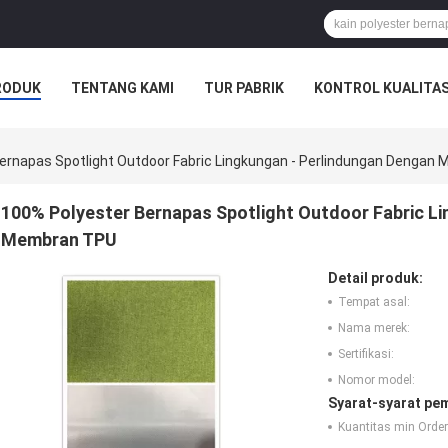
RODUK
TENTANG KAMI
TUR PABRIK
KONTROL KUALITA
SAHAAN
ernapas Spotlight Outdoor Fabric Lingkungan - Perlindungan Dengan
100% Polyester Bernapas Spotlight Outdoor Fabric L
Membran TPU
Detail produk:
Tempat asal:
Nama merek:
Sertifikasi:
Nomor model:
Syarat-syarat pe
Kuantitas min Order