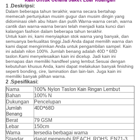
1 .Deskripsi:
Dalam beberapa tahun terakhir, warna secara bertahap
memecah pertunjukan musim gugur dan musim dingin yang
didominasi oleh abu hitam dan putih.Warna-warna cerah, warna
cantik dan warna-warna berani telah menjadi kata kunci dari
kalangan fashion dalam beberapa tahun terakhir.
Untuk kain ini, kami menyiapkan stok warna yang banyak, dan
semuanya berkualitas tinggi.Jadi Anda dapat memilih warna dan
kami dapat mengirimkan Anda untuk pengambilan sampel. Kain
ini adalah nilon 100%. Jumlah benang adalah 40D * 68D
taslon.Kami menyelesaikan kain ini dicelup. Jadi kain ini
bernapas dan memiliki handfeel yang lembut.Sesuai dengan
kebutuhan khusus Anda, kami dapat melakukan banyak finishing
seperti bonding, cire, lamination dan lain-lain. Juga kain ini
memiliki banyak pilihan warna.
2 .Spesifikasi:
100% Nylon Taslon Kain Ringan Lembut
Nama
Bahan
100% N
Dukungan
Pencelupan
Jumlah
40D*68D
Benang
Berat
79 GSM
Lebar
150cm
Warna
tersedia berbagai warna
Standar
dapat memenuhi REACH, ROHS, EN71-3