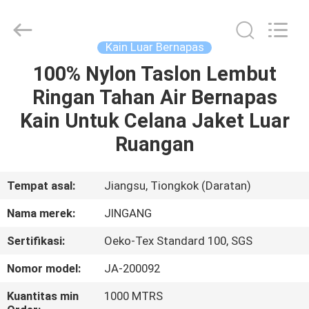
Suzhou
Jingang
Textile
Co.,Ltd.
All
Kain Luar Bernapas
Rights
Reserved.
100% Nylon Taslon Lembut
RUMAH
Ringan Tahan Air Bernapas
PRODUK
Kain Untuk Celana Jaket Luar
Ruangan
TENTANG
KAMI
Tempat asal:
Jiangsu, Tiongkok (Daratan)
Nama merek:
JINGANG
TUR
Sertifikasi:
Oeko-Tex Standard 100, SGS
PABRIK
Nomor model:
JA-200092
KONTROL
Kuantitas min
1000 MTRS