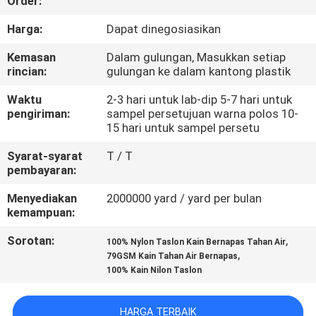
Order:
KUALITAS
Harga:
Dapat dinegosiasikan
HUBUNGI
Kemasan
Dalam gulungan, Masukkan setiap
rincian:
gulungan ke dalam kantong plastik
KAMI
Waktu
2-3 hari untuk lab-dip 5-7 hari untuk
pengiriman:
sampel persetujuan warna polos 10-
BERITA
15 hari untuk sampel persetu
Syarat-syarat
T / T
KASUS
pembayaran:
Menyediakan
2000000 yard / yard per bulan
COMPANY
kemampuan:
NEWS
Sorotan:
,
100% Nylon Taslon Kain Bernapas Tahan Air
,
79GSM Kain Tahan Air Bernapas
100% Kain Nilon Taslon
SITEMAP
HARGA TERBAIK